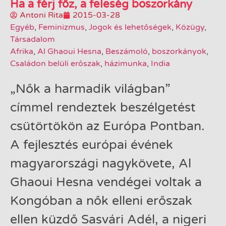
Ha a férj főz, a feleség boszorkány
Antoni Rita
2015-03-28
Egyéb
,
Feminizmus
,
Jogok és lehetőségek
,
Közügy
,
Társadalom
Afrika
,
Al Ghaoui Hesna
,
Beszámoló
,
boszorkányok
,
Családon belüli erőszak
,
házimunka
,
India
„Nők a harmadik világban”
címmel rendeztek beszélgetést
csütörtökön az Európa Pontban.
A fejlesztés európai évének
magyarországi nagykövete, Al
Ghaoui Hesna vendégei voltak a
Kongóban a nők elleni erőszak
ellen küzdő Sasvári Adél, a nigeri