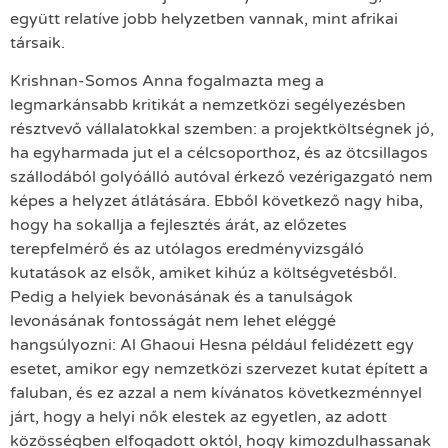
együtt relatíve jobb helyzetben vannak, mint afrikai
társaik.
Krishnan-Somos Anna fogalmazta meg a
legmarkánsabb kritikát a nemzetközi segélyezésben
résztvevő vállalatokkal szemben: a projektköltségnek jó,
ha egyharmada jut el a célcsoporthoz, és az ötcsillagos
szállodából golyóálló autóval érkező vezérigazgató nem
képes a helyzet átlátására. Ebből következő nagy hiba,
hogy ha sokallja a fejlesztés árát, az előzetes
terepfelmérő és az utólagos eredményvizsgáló
kutatások az elsők, amiket kihúz a költségvetésből.
Pedig a helyiek bevonásának és a tanulságok
levonásának fontosságát nem lehet eléggé
hangsúlyozni: Al Ghaoui Hesna például felidézett egy
esetet, amikor egy nemzetközi szervezet kutat épített a
faluban, és ez azzal a nem kívánatos következménnyel
járt, hogy a helyi nők elestek az egyetlen, az adott
közösségben elfogadott októl, hogy kimozdulhassanak