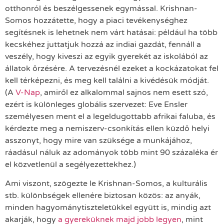
otthonról és beszélgessenek egymással. Krishnan-
Somos hozzátette, hogy a piaci tevékenységhez
segítésnek is lehetnek nem várt hatásai: például ha több
kecskéhez juttatjuk hozzá az indiai gazdát, fennáll a
veszély, hogy kiveszi az egyik gyerekét az iskolából az
állatok őrzésére. A tervezésnél ezeket a kockázatokat fel
kell térképezni, és meg kell találni a kivédésük módját.
(A
V-Nap
, amiről ez alkalommal sajnos nem esett szó,
ezért is különleges globális szervezet: Eve Ensler
személyesen ment el a legeldugottabb afrikai faluba, és
kérdezte meg a nemiszerv-csonkítás ellen küzdő helyi
asszonyt, hogy mire van szüksége a munkájához,
ráadásul náluk az adományok több mint 90 százaléka ér
el közvetlenül a segélyezettekhez.)
Ami viszont, szögezte le Krishnan-Somos, a kulturális
stb. különbségek ellenére biztosan közös: az anyák,
minden hagyománytiszteletükkel együtt is, mindig azt
akarják, hogy
a gyereküknek majd jobb legyen
, mint