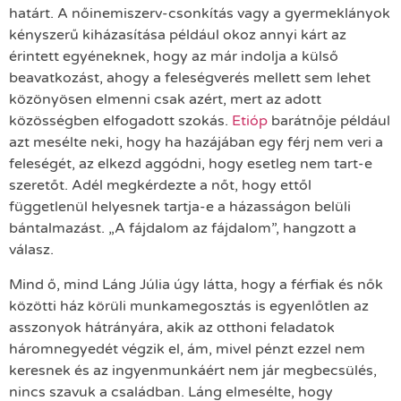
határt. A nőinemiszerv-csonkítás vagy a gyermeklányok
kényszerű kiházasítása például okoz annyi kárt az
érintett egyéneknek, hogy az már indolja a külső
beavatkozást, ahogy a feleségverés mellett sem lehet
közönyösen elmenni csak azért, mert az adott
közösségben elfogadott szokás.
Etióp
barátnője például
azt mesélte neki, hogy ha hazájában egy férj nem veri a
feleségét, az elkezd aggódni, hogy esetleg nem tart-e
szeretőt. Adél megkérdezte a nőt, hogy ettől
függetlenül helyesnek tartja-e a házasságon belüli
bántalmazást. „A fájdalom az fájdalom”, hangzott a
válasz.
Mind ő, mind Láng Júlia úgy látta, hogy a férfiak és nők
közötti ház körüli munkamegosztás is egyenlőtlen az
asszonyok hátrányára, akik az otthoni feladatok
háromnegyedét végzik el, ám, mivel pénzt ezzel nem
keresnek és az ingyenmunkáért nem jár megbecsülés,
nincs szavuk a családban. Láng elmesélte, hogy