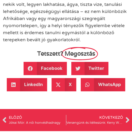
nekik volt, legyen lakhatása, ágya, tiszta vize, tanulási
lehetősége, egészségügyi ellátása – ez nem különbözik
Afrikában vagy egy magyarországi szegregált
nyomortelepen, így a helyi tényezők figyelembe vétele
mellett is érdemes tanulni egymástól a különböző
terepeken bevált jó gyakorlatokról.
Tetszett?
Megosztás
Facebook
Twitter
LinkedIn
X
WhatsApp
ELŐZŐ
KÖVETKEZŐ
Jókai Mór: A női honvédhadnagy
Versengünk és ítélkezünk: Kerry Washington a másságokról