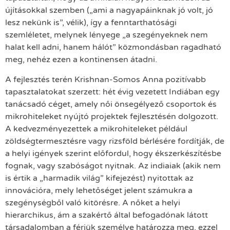
újításokkal szemben („ami a nagyapáinknak jó volt, jó
lesz nekünk is”, vélik), így a fenntarthatósági
szemléletet, melynek lényege „a szegényeknek nem
halat kell adni, hanem hálót” közmondásban ragadható
meg, nehéz ezen a kontinensen átadni.
A fejlesztés terén Krishnan-Somos Anna pozitívabb
tapasztalatokat szerzett: hét évig vezetett Indiában egy
tanácsadó céget, amely női önsegélyező csoportok és
mikrohiteleket nyújtó projektek fejlesztésén dolgozott.
A kedvezményezettek a mikrohiteleket például
zöldségtermesztésre vagy rizsföld bérlésére fordítják, de
a helyi igények szerint előfordul, hogy ékszerkészítésbe
fognak, vagy szabóságot nyitnak. Az indiaiak (akik nem
is értik a „harmadik világ” kifejezést) nyitottak az
innovációra, mely lehetőséget jelent számukra a
szegénységből való kitörésre. A nőket a helyi
hierarchikus, ám a szakértő által befogadónak látott
társadalomban a férjük személye határozza meg, ezzel