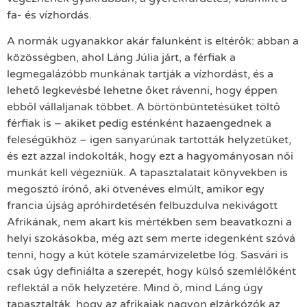
fa- és vízhordás.
A normák ugyanakkor akár falunként is eltérők: abban a
közösségben, ahol Láng Júlia járt, a férfiak a
legmegalázóbb munkának tartják a vízhordást, és a
lehető legkevésbé lehetne őket rávenni, hogy éppen
ebből vállaljanak többet. A börtönbüntetésüket töltő
férfiak is – akiket pedig esténként hazaengednek a
feleségükhöz – igen sanyarúnak tartották helyzetüket,
és ezt azzal indokolták, hogy ezt a hagyományosan női
munkát kell végezniük. A tapasztalatait könyvekben is
megosztó írónő, aki ötvenéves elmúlt, amikor egy
francia újság apróhirdetésén felbuzdulva nekivágott
Afrikának, nem akart kis mértékben sem beavatkozni a
helyi szokásokba, még azt sem merte idegenként szóvá
tenni, hogy a kút kötele szamárvizeletbe lóg. Sasvári is
csak úgy definiálta a szerepét, hogy külső szemlélőként
reflektál a nők helyzetére. Mind ő, mind Láng úgy
tapasztalták, hogy az afrikaiak nagyon elzárkózók az