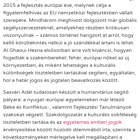
2015 a fejlesztés európai éve, melynek célja a
figyelemfelhívás az EU nemzetközi fejlesztésben vállalt
szerepére. Mindhárom meghívott dolgozott már globális
segélyszervezeteknél, amelyekhez részben kritikusan
viszonyulnak – számos történet hangzott el arról, hogy
kellő körültekintés nélkül a jó szándékkal ártani is lehet.
Al Ghaoui Hesna elsősorban arra volt kíváncsi, hogyan
fogadták a szakembereket: fehér, európai nőket az új
környezetben, és miként lehetséges a kulturális
különbségek tiszteletben tartásával segíteni, egyáltalán,
hol a határ jogos és jogtalan beavatkozás között.
Sasvári Adél tudatosan készült a humanitárius segítő
pályára: a nyugat-európai egyetemeken már létező
Béke és Konfliktus-, valamint Fejlesztési Tanulmányok
szakokat végzett. Szakdolgozatát a kulturális sokféleség
tiszteletben tartása és az
egyetemes emberi jogok
érvényesítése között húzódó dilemmából írta; szerinte a
következményeket mérlegelve kell megállapítani a