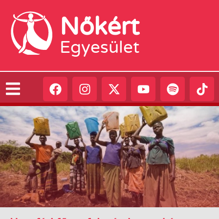
Nőkért
Egyesület