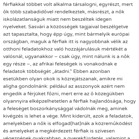
férfiakkal többet volt alkalma társalogni, egyrészt, mert
ők több szabadidővel rendelkeztek, másrészt, a nők
iskolázatlanságuk miatt nem beszéltek idegen
nyelveket. Sasvári a közösségek tagjaival beszélgetve
azt tapasztalta, hogy épp úgy, mint bármelyik európai
országban, maguk a férfiak itt is nagyobbnak vélik az
otthoni feladatokhoz való hozzájárulásuk mértékét a
valósnál, ugyanakkor – csak úgy, mint nálunk is a nők
egy része –, az afrikai feleségek is vonakodnak e
feladatok többségét „átadni.” Ebben azonban
esetükben olyan okok is közrejátszanak, amikre mi
aligha gondolnánk: például az asszonyok azért nem
engedik a férjüket főzni, mert erre az ő közegükben
olyannyira elképzelhetetlen a férfiak hajlandósága, hogy
a feleséget boszorkánysággal vádolnák meg, aminek
kivégzés is lehet a vége. Mint kiderült, azok a feladatok,
amelyekben a nők is elfogad(hat)nák a közreműködést
és amelyeket a megkérdezett férfiak is szívesen
végeznének gyakrabban, a gyerekfürdetés, valamint a