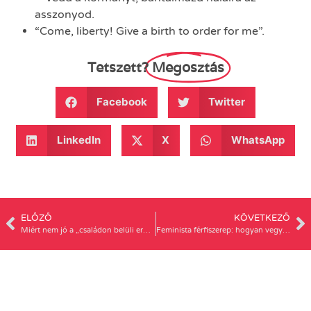
asszonyod.
“Come, liberty! Give a birth to order for me”.
Tetszett?
Megosztás
Facebook
Twitter
LinkedIn
X
WhatsApp
ELŐZŐ
KÖVETKEZŐ
Miért nem jó a „családon belüli erőszak” kifejezés?
Feminista férfiszerep: hogyan vegyünk részt