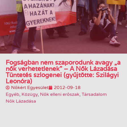
Fogságban nem szaporodunk avagy „a
nők verhetetlenek” – A Nők Lázadása
Tüntetés szlogenei (gyűjtötte: Szilágyi
Leonóra)
Nőkért Egyesület
2012-09-18
Egyéb
,
Közügy
,
Nők elleni erőszak
,
Társadalom
Nők Lázadása