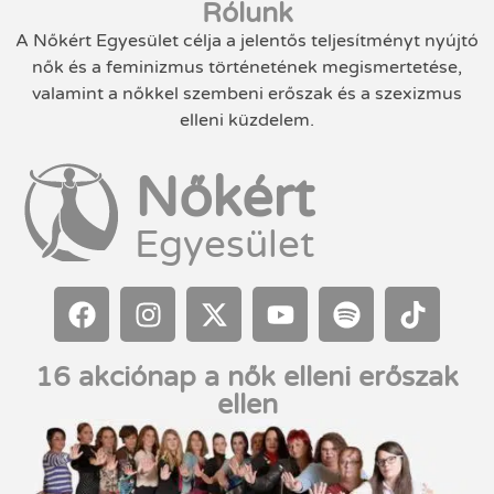
Rólunk
A Nőkért Egyesület célja a jelentős teljesítményt nyújtó
nők és a feminizmus történetének megismertetése,
valamint a nőkkel szembeni erőszak és a szexizmus
elleni küzdelem.
Nőkért
Egyesület
16 akciónap a nők elleni erőszak
ellen