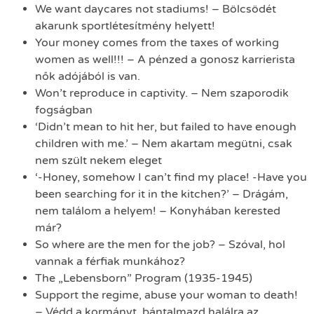
We want daycares not stadiums! – Bölcsödét
akarunk sportlétesítmény helyett!
Your money comes from the taxes of working
women as well!!! – A pénzed a gonosz karrierista
nők adójából is van.
Won’t reproduce in captivity. – Nem szaporodik
fogságban
‘Didn’t mean to hit her, but failed to have enough
children with me.’ – Nem akartam megütni, csak
nem szült nekem eleget
‘-Honey, somehow I can’t find my place! -Have you
been searching for it in the kitchen?’ – Drágám,
nem találom a helyem! – Konyhában kerested
már?
So where are the men for the job? – Szóval, hol
vannak a férfiak munkához?
The „Lebensborn” Program (1935-1945)
Support the regime, abuse your woman to death!
– Védd a kormányt, bántalmazd halálra az