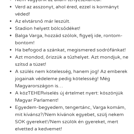
Verd az asszonyt, ahol éred, ezzel is kormányt
véded!
Az elvtársnő már leszült.
Stadion helyett bölcsődéket!
Balga Varga, hozzád szólok, figyelj ide, rontom-
bontom!
Ha befogod a szánkat, megismered sodrófánkat!
Azt mondod, őrizzük a tűzhelyet. Azt mondjuk, ne
szítsd a tüzet!
A szülés nem kötelesség, hanem jog! Az emberek
jogainak védeleme pedig kötelesség! Még
Magyarországon is…
A közTEHERviselés új értelmet nyert: köszönjük
Magyar Parlament!
Egyedem-begyedem, tengertánc, Varga komám,
mit kívánsz?/Nem kívánok egyebet, szülj nekem
SOK gyereket!/Nem szülök én gyereket, mert
elvetted a kedvemet!