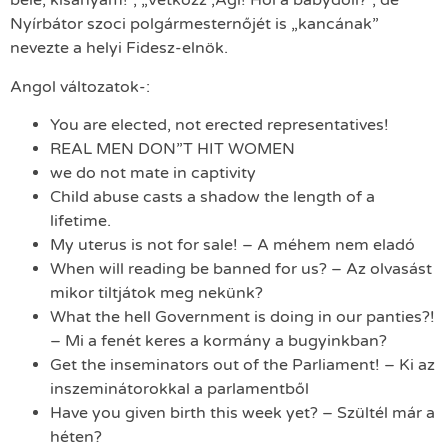
bele, kisanyám!”, „Vetkőzz ,Ági! Hol a babydoll?”, de
Nyírbátor szoci polgármesternőjét is „kancának”
nevezte a helyi Fidesz-elnök.
Angol változatok-:
You are elected, not erected representatives!
REAL MEN DON”T HIT WOMEN
we do not mate in captivity
Child abuse casts a shadow the length of a
lifetime.
My uterus is not for sale! – A méhem nem eladó
When will reading be banned for us? – Az olvasást
mikor tiltjátok meg nekünk?
What the hell Government is doing in our panties?!
– Mi a fenét keres a kormány a bugyinkban?
Get the inseminators out of the Parliament! – Ki az
inszeminátorokkal a parlamentből
Have you given birth this week yet? – Szültél már a
héten?