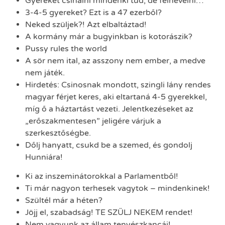
Gyereket csinálni mindenki tud, de felnevelni…
3-4-5 gyereket? Ezt is a 47 ezerből?
Neked szüljek?! Azt elbaltáztad!
A kormány már a bugyinkban is kotorászik?
‎Pussy rules the world
A sör nem ital, az asszony nem ember, a medve
nem játék.
Hirdetés: Csinosnak mondott, szingli lány rendes
magyar férjet keres, aki eltartaná 4-5 gyerekkel,
míg ő a háztartást vezeti. Jelentkezéseket az
„erőszakmentesen” jeligére várjuk a
szerkesztőségbe.
Dőlj hanyatt, csukd be a szemed, és gondolj
Hunniára!
Ki az inszeminátorokkal a Parlamentből!
Ti már nagyon terhesek vagytok – mindenkinek!
Szültél már a héten?
Jöjj el, szabadság! TE SZÜLJ NEKEM rendet!
Nem vagyunk az állam tenyészkancái!