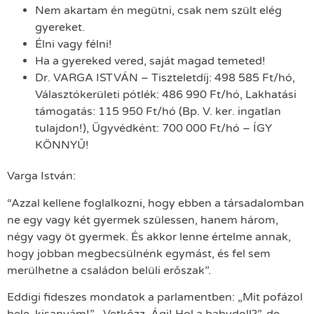
Nem akartam én megütni, csak nem szült elég
gyereket.
Élni vagy félni!
Ha a gyereked vered, saját magad temeted!
Dr. VARGA ISTVÁN – Tiszteletdíj: 498 585 Ft/hó,
Választókerületi pótlék: 486 990 Ft/hó, Lakhatási
támogatás: 115 950 Ft/hó (Bp. V. ker. ingatlan
tulajdon!), Ügyvédként: 700 000 Ft/hó – ÍGY
KÖNNYŰ!
Varga István:
“Azzal kellene foglalkozni, hogy ebben a társadalomban
ne egy vagy két gyermek szülessen, hanem három,
négy vagy öt gyermek. És akkor lenne értelme annak,
hogy jobban megbecsülnénk egymást, és fel sem
merülhetne a családon belüli erőszak”.
Eddigi fideszes mondatok a parlamentben: „Mit pofázol