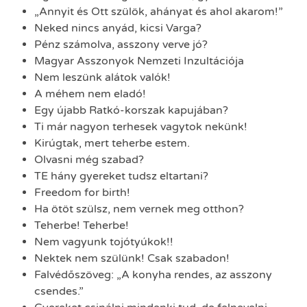
„Annyit és Ott szülök, ahányat és ahol akarom!”
Neked nincs anyád, kicsi Varga?
Pénz számolva, asszony verve jó?
Magyar Asszonyok Nemzeti Inzultációja
Nem leszünk alátok valók!
A méhem nem eladó!
Egy újabb Ratkó-korszak kapujában?
Ti már nagyon terhesek vagytok nekünk!
Kirúgtak, mert teherbe estem.
Olvasni még szabad?
TE hány gyereket tudsz eltartani?
Freedom for birth!
Ha ötöt szülsz, nem vernek meg otthon?
Teherbe! Teherbe!
Nem vagyunk tojótyúkok!!
Nektek nem szülünk! Csak szabadon!
Falvédőszöveg: „A konyha rendes, az asszony
csendes.”