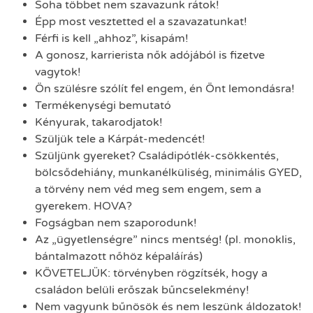
Soha többet nem szavazunk rátok!
Épp most vesztetted el a szavazatunkat!
Férfi is kell „ahhoz”, kisapám!
A gonosz, karrierista nők adójából is fizetve
vagytok!
Ön szülésre szólít fel engem, én Önt lemondásra!
Termékenységi bemutató
Kényurak, takarodjatok!
Szüljük tele a Kárpát-medencét!
Szüljünk gyereket? Családipótlék-csökkentés,
bölcsődehiány, munkanélküliség, minimális GYED,
a törvény nem véd meg sem engem, sem a
gyerekem. HOVA?
Fogságban nem szaporodunk!
Az „ügyetlenségre” nincs mentség! (pl. monoklis,
bántalmazott nőhöz képaláírás)
KÖVETELJÜK: törvényben rögzítsék, hogy a
családon belüli erőszak bűncselekmény!
Nem vagyunk bűnösök és nem leszünk áldozatok!