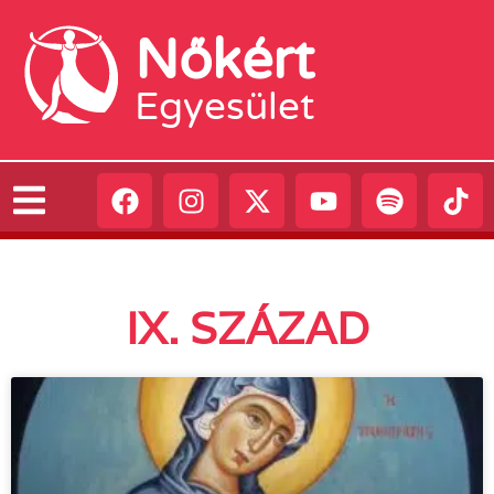
Nőkért
Egyesület
IX. SZÁZAD