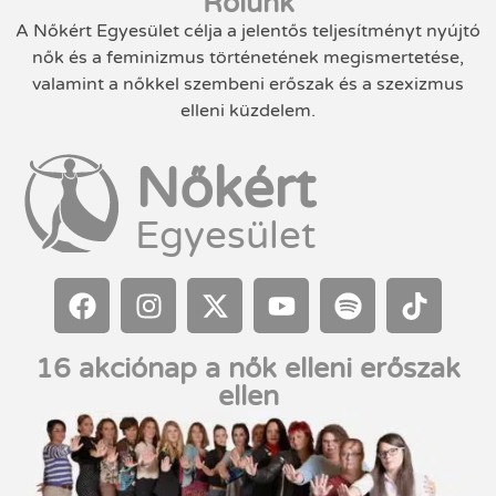
Rólunk
A Nőkért Egyesület célja a jelentős teljesítményt nyújtó
nők és a feminizmus történetének megismertetése,
valamint a nőkkel szembeni erőszak és a szexizmus
elleni küzdelem.
Nőkért
Egyesület
16 akciónap a nők elleni erőszak
ellen