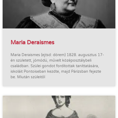
Maria Deraismes
Maria Deraismes (ejtsd: dörem) 1828. augusztus 17-
én született, jómódú, művelt középosztálybeli
családban. Szülei gondot fordítottak taníttatására,
iskoláit Pontoiseban kezdte, majd Párizsban fejezte
be. Miután szüleitől