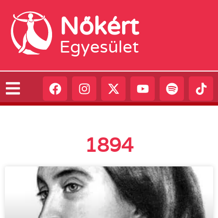
Nőkért
Egyesület
1894