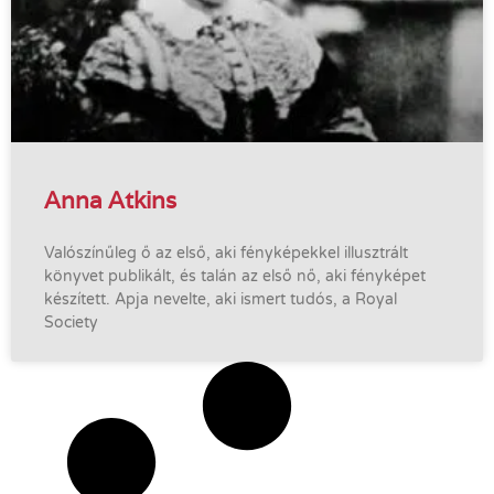
Anna Atkins
Valószínűleg ő az első, aki fényképekkel illusztrált
könyvet publikált, és talán az első nő, aki fényképet
készített. Apja nevelte, aki ismert tudós, a Royal
Society