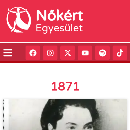
Nőkért
Egyesület
1871