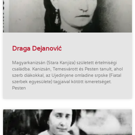
Draga Dejanović
Magyarkanizsán (Stara Kanjiza) született értelmiségi
családba. Kanizsán, Temesvárott és Pesten tanult, ahol
szerb diákokkal, az Ujedinjene omladine srpske (Fiatal
szerbek egyesülete) tagjaival kötött ismeretséget.
Pesten