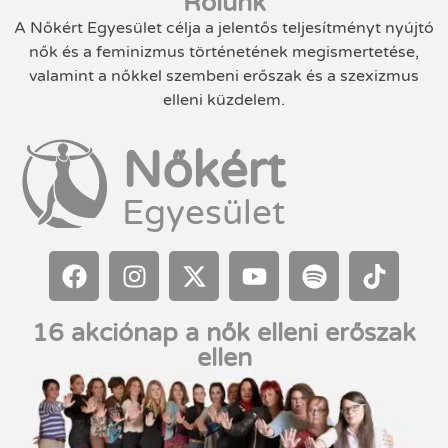
Rólunk
A Nőkért Egyesület célja a jelentős teljesítményt nyújtó
nők és a feminizmus történetének megismertetése,
valamint a nőkkel szembeni erőszak és a szexizmus
elleni küzdelem.
Nőkért
Egyesület
16 akciónap a nők elleni erőszak
ellen