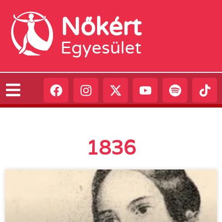
Nőkért
Egyesület
1836