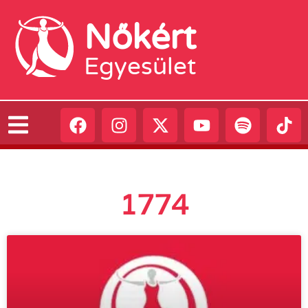
Nőkért
Egyesület
1774