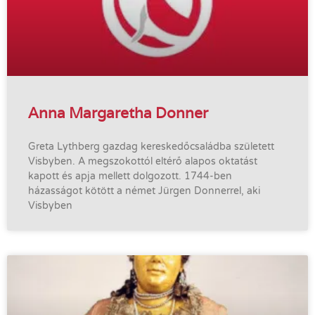
Anna Margaretha Donner
Greta Lythberg gazdag kereskedőcsaládba született
Visbyben. A megszokottól eltérő alapos oktatást
kapott és apja mellett dolgozott. 1744-ben
házasságot kötött a német Jürgen Donnerrel, aki
Visbyben