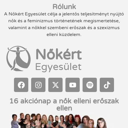
Rólunk
A Nőkért Egyesület célja a jelentős teljesítményt nyújtó
nők és a feminizmus történetének megismertetése,
valamint a nőkkel szembeni erőszak és a szexizmus
elleni küzdelem.
Nőkért
Egyesület
16 akciónap a nők elleni erőszak
ellen