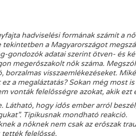
fajta hadviselési formának számít a nő
e tekintetben a Magyarországot megszáll
g-gondozók adatai szerint ötven- és ké
on megerőszakolt nők száma. Megszólal
ró, borzalmas visszaemlékezéseket. Miké
 ez a megaláztatás? Sokan még most is t
em vonták felelősségre azokat, akik ezt e
e. Látható, hogy idős ember arról beszél
gukat”. Tipikusnak mondható reakció.
knek a nőknek nem csak az erőszak traum
tették felelőssé.