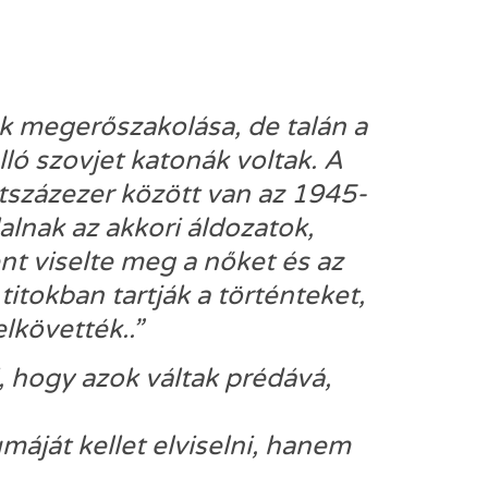
k megerőszakolása, de talán a
ó szovjet katonák voltak. A
tszázezer között van az 1945-
nak az akkori áldozatok,
nt viselte meg a nőket és az
itokban tartják a történteket,
lkövették..”
, hogy azok váltak prédává,
áját kellet elviselni, hanem