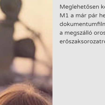
Meglehetősen k
M1 a már pár he
dokumentumfilmj
a megszálló oros
erőszaksorozatró