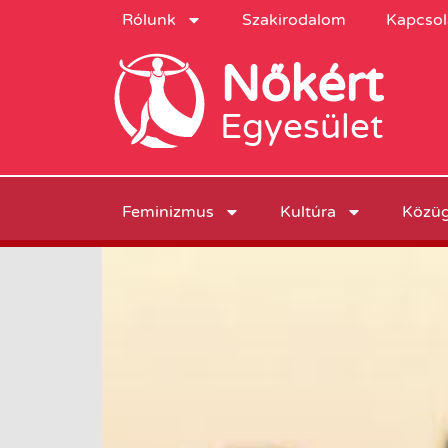
Rólunk
Szakirodalom
Kapcsol
Nőkért
Egyesület
Feminizmus
Kultúra
Közü