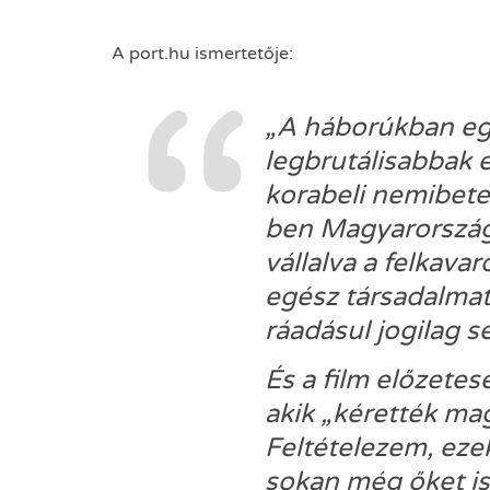
A port.hu ismertetője:
„A háborúkban egy
legbrutálisabbak 
korabeli nemibete
ben Magyarország
vállalva a felkava
egész társadalmat
ráadásul jogilag s
És a film előzetes
akik „kérették ma
Feltételezem, eze
sokan még őket is 