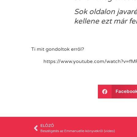
Sok oldalon javaré
kellene ezt már fel
Ti mit gondoltok erről?
https://www.youtube.com/watch?v=f
Faceboo
ELŐZŐ
Beszélgetés az Emmanuelle-könyvekről (video)