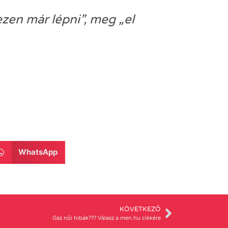
ezen már lépni”, meg „el
WhatsApp
KÖVETKEZŐ
Gáz női hibák??? Válasz a men.hu cikkére