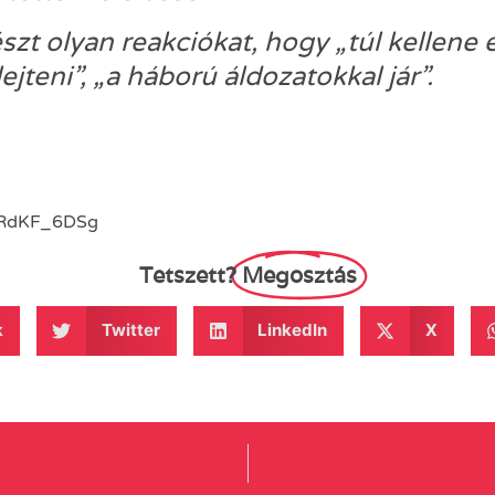
szt olyan reakciókat, hogy „túl kellene 
ejteni”, „a háború áldozatokkal jár”.
MRdKF_6DSg
Tetszett?
Megosztás
k
Twitter
LinkedIn
X