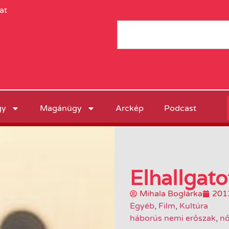
at
gy
Magánügy
Arckép
Podcast
Elhallgato
Mihala Boglárka
201
Egyéb
,
Film
,
Kultúra
háborús nemi erőszak
,
nő