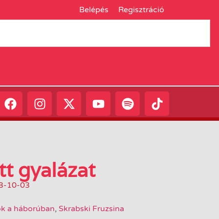
Belépés
Regisztráció
tt gyalázat
3-10-03
k a háborúban
,
Skrabski Fruzsina