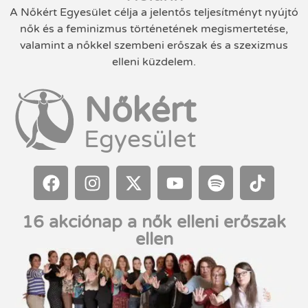
A Nőkért Egyesület célja a jelentős teljesítményt nyújtó
nők és a feminizmus történetének megismertetése,
valamint a nőkkel szembeni erőszak és a szexizmus
elleni küzdelem.
Nőkért
Egyesület
16 akciónap a nők elleni erőszak
ellen