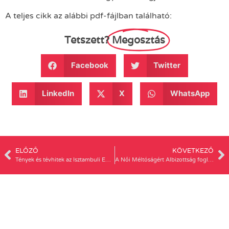
A teljes cikk az alábbi pdf-fájlban található:
Tetszett?
Megosztás
Facebook
Twitter
LinkedIn
X
WhatsApp
ELŐZŐ
KÖVETKEZŐ
Tények és tévhitek az Isztambuli Egyezményről
A Női Méltóságért Albizottság foglalkozzon az Isztambuli Egyezménnyel!