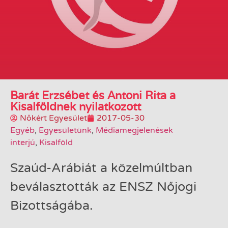
Barát Erzsébet és Antoni Rita a
Kisalföldnek nyilatkozott
Nőkért Egyesület
2017-05-30
Egyéb
,
Egyesületünk
,
Médiamegjelenések
interjú
,
Kisalföld
Szaúd-Arábiát a közelmúltban
beválasztották az ENSZ Nőjogi
Bizottságába.