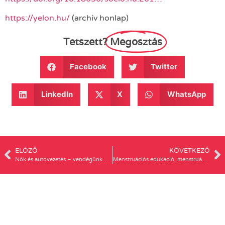
https://yelon.hu/
(archív honlap)
Tetszett?
Megosztás
Facebook
Twitter
LinkedIn
X
WhatsApp
ELŐZŐ
KÖVETKEZŐ
Nők és autóvezetés – vendégünk Békés Dóra autósoktató | Nőkért Podcast #6
Menstruációs edukáció, menstruációs szegénység 1. – vendégünk Váradi Mariann (szakmai vezető-Magyar Vöröskereszt) | Nőkért Podcast #8