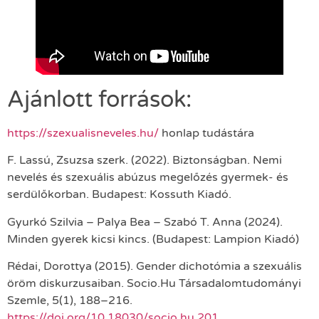
Ajánlott források:
https://szexualisneveles.hu/
honlap tudástára
F. Lassú, Zsuzsa szerk. (2022). Biztonságban. Nemi
nevelés és szexuális abúzus megelőzés gyermek- és
serdülőkorban. Budapest: Kossuth Kiadó.
Gyurkó Szilvia – Palya Bea – Szabó T. Anna (2024).
Minden gyerek kicsi kincs. (Budapest: Lampion Kiadó)
Rédai, Dorottya (2015). Gender dichotómia a szexuális
öröm diskurzusaiban. Socio.Hu Társadalomtudományi
Szemle, 5(1), 188–216.
https://doi.org/10.18030/socio.hu.201…