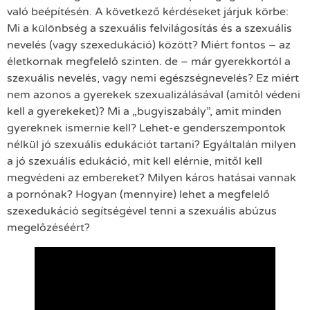
való beépítésén. A következő kérdéseket járjuk körbe:
Mi a különbség a szexuális felvilágosítás és a szexuális
nevelés (vagy szexedukáció) között? Miért fontos – az
életkornak megfelelő szinten. de – már gyerekkortól a
szexuális nevelés, vagy nemi egészségnevelés? Ez miért
nem azonos a gyerekek szexualizálásával (amitől védeni
kell a gyerekeket)? Mi a „bugyiszabály”, amit minden
gyereknek ismernie kell? Lehet-e genderszempontok
nélkül jó szexuális edukációt tartani? Egyáltalán milyen
a jó szexuális edukáció, mit kell elérnie, mitől kell
megvédeni az embereket? Milyen káros hatásai vannak
a pornónak? Hogyan (mennyire) lehet a megfelelő
szexedukáció segítségével tenni a szexuális abúzus
megelőzéséért?