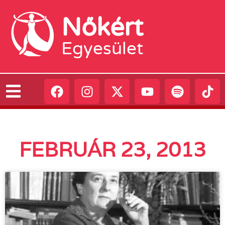
Nőkért
Egyesület
FEBRUÁR 23, 2013