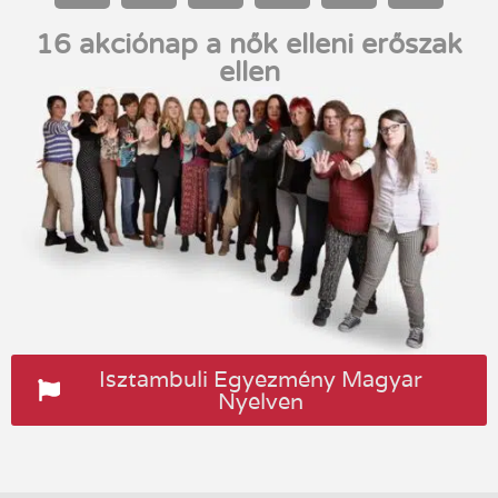
16 akciónap a nők elleni erőszak
ellen
Isztambuli Egyezmény Magyar
Nyelven