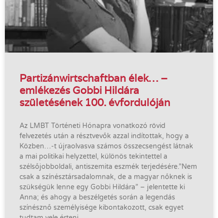
Partizánwirtschaftban élek… –
emlékezés Gobbi Hildára
születésének 100. évfordulóján
Az LMBT Történeti Hónapra vonatkozó rövid
felvezetés után a résztvevők azzal indítottak, hogy a
Közben…-t újraolvasva számos összecsengést látnak
a mai politikai helyzettel, különös tekintettel a
szélsőjobboldali, antiszemita eszmék terjedésére.”Nem
csak a színésztársadalomnak, de a magyar nőknek is
szükségük lenne egy Gobbi Hildára” – jelentette ki
Anna; és ahogy a beszélgetés során a legendás
színésznő személyisége kibontakozott, csak egyet
tudtam vele érteni.