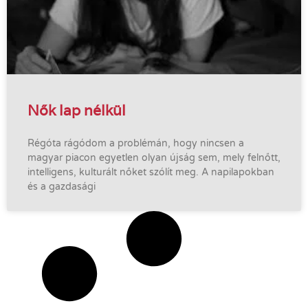
Nők lap nélkül
Régóta rágódom a problémán, hogy nincsen a
magyar piacon egyetlen olyan újság sem, mely felnőtt,
intelligens, kulturált nőket szólít meg. A napilapokban
és a gazdasági